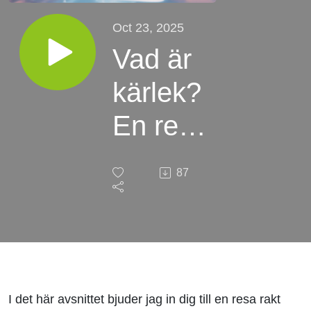
Oct 23, 2025
Vad är
kärlek?
En resa
in i
87
hjärtat
I det här avsnittet bjuder jag in dig till en resa rakt