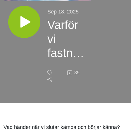
Sep 18, 2025
Varför
vi
fastnar
– och
89
hur vi
hittar
hem
igen!
Vad händer när vi slutar kämpa och börjar känna?