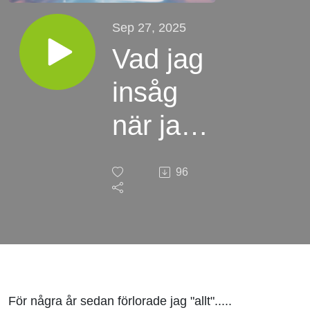
Sep 27, 2025
Vad jag
insåg
när jag
förlorade
96
allt
För några år sedan förlorade jag "allt".....